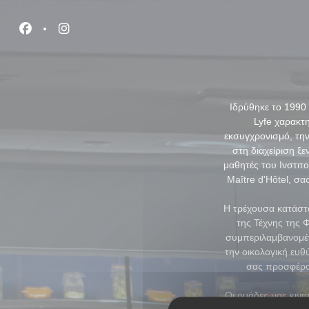
Πίνακας διαχείρισης "Μπισκότων" (Cookies)
Facebook ((ανοίγει σε νέο παράθυρο))
Instagram ((ανοίγει σε νέο παράθυρο))
Ιδρύθηκε το 1990 
Lyfe χαρακτ
εκσυγχρονισμό, την 
στη διαχείριση ξε
μαθητές του Ινστιτ
Maître d'Hôtel, σ
Η τρέχουσα κατάστ
της Τέχνης της 
συμπεριλαμβανομέν
την οικολογική ευθ
σας προσφέρου
Οι ομάδες μας κινη