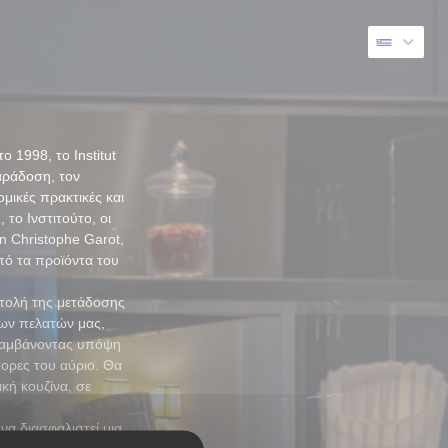
 1998, το Institut
αράδοση, τον
ομικές πρακτικές και
 το Ινστιτούτο, οι
n Christophe Garot,
πό τα προϊόντα του
τολή της μετάδοσης
των πελατών μας,
 λαμβάνοντας υπόψη
τορες του αύριο. Θα
κή κουζίνα, σε
να διασφαλιστεί μια