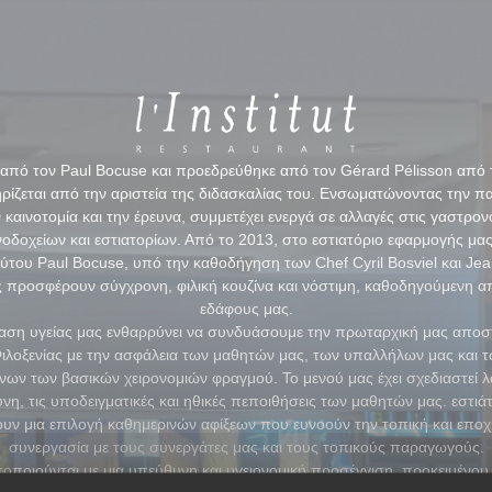
από τον Paul Bocuse και προεδρεύθηκε από τον Gérard Pélisson από το
ηρίζεται από την αριστεία της διδασκαλίας του. Ενσωματώνοντας την π
καινοτομία και την έρευνα, συμμετέχει ενεργά σε αλλαγές στις γαστρον
νοδοχείων και εστιατορίων. Από το 2013, στο εστιατόριο εφαρμογής μας,
ούτου Paul Bocuse, υπό την καθοδήγηση των Chef Cyril Bosviel και Jea
ας προσφέρουν σύγχρονη, φιλική κουζίνα και νόστιμη, καθοδηγούμενη α
εδάφους μας.
αση υγείας μας ενθαρρύνει να συνδυάσουμε την πρωταρχική μας αποσ
Φιλοξενίας με την ασφάλεια των μαθητών μας, των υπαλλήλων μας και 
ων των βασικών χειρονομιών φραγμού. Το μενού μας έχει σχεδιαστεί
ύνη, τις υποδειγματικές και ηθικές πεποιθήσεις των μαθητών μας. εστιά
ν μια επιλογή καθημερινών αφίξεων που ευνοούν την τοπική και εποχι
συνεργασία με τους συνεργάτες μας και τους τοπικούς παραγωγούς.
τοποιούνται με μια υπεύθυνη και υγειονομική προσέγγιση, προκειμένου 