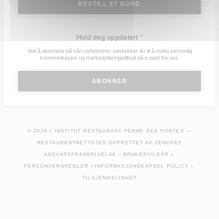
BESTILL ET BORD
Hold deg oppdatert
*
Ved å abonnere på vårt nyhetsbrev samtykker du til å motta personlig
kommunikasjon og markedsføringstilbud på e-post fra oss.
ABONNER
© 2026 L'INSTITUT RESTAURANT FERME SES PORTES —
((ÅPNER I E
RESTAURANTNETTSTED OPPRETTET AV
ZENCHEF
ANSVARSFRASKRIVELSE
BRUKERVILKÅR
((ÅPNER I ET NYTT VINDU))
((ÅPNER I ET NYTT VIND
PERSONVERNREGLER
INFORMASJONSKAPSEL POLICY
((ÅPNER I ET NYTT VINDU))
((ÅPNER I ET NYTT VINDU
TILGJENGELIGHET
((ÅPNER I ET NYTT VINDU))