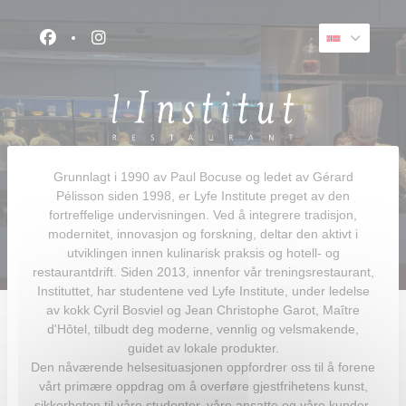
Panel for informasjonskapsler
Facebook ((åpner i et nytt vindu))
Instagram ((åpner i et nytt vindu))
Grunnlagt i 1990 av Paul Bocuse og ledet av Gérard
Pélisson siden 1998, er Lyfe Institute preget av den
fortreffelige undervisningen. Ved å integrere tradisjon,
modernitet, innovasjon og forskning, deltar den aktivt i
utviklingen innen kulinarisk praksis og hotell- og
restaurantdrift. Siden 2013, innenfor vår treningsrestaurant,
Instituttet, har studentene ved Lyfe Institute, under ledelse
av kokk Cyril Bosviel og Jean Christophe Garot, Maître
d'Hôtel, tilbudt deg moderne, vennlig og velsmakende,
guidet av lokale produkter.
Den nåværende helsesituasjonen oppfordrer oss til å forene
vårt primære oppdrag om å overføre gjestfrihetens kunst,
sikkerheten til våre studenter, våre ansatte og våre kunder,