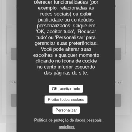
oferecer funcionalidades (por
O
restaurante
Instituto
está aberto de segunda-feira a
exemplo, relacionadas às
sexta-feira para almoço e jantar.
redes sociais) ou exibir
publicidade ou conteúdos
personalizados. Clique em
'OK, aceitar tudo', 'Recusar
tudo' ou 'Personalizar' para
20, place Bellecour, 69002 Lyon
gerenciar suas preferências.
Você pode alterar suas
RESERVAR UMA MESA
escolhas a qualquer momento
clicando no ícone de cookie
no canto inferior esquerdo
das páginas do site.
Mantenha-se atualizado
*
Subscrever a nossa newsletter para receber comunicações personalizadas e
ofertas de marketing por correio eletrónico da nossa parte.
OK, aceitar tudo
Proíbe todos cookies
SUBSCREVER
Personalizar
Política de proteção de dados pessoais
undefined
© 2026 L'INSTITUT RESTAURANT FERME SES PORTES —