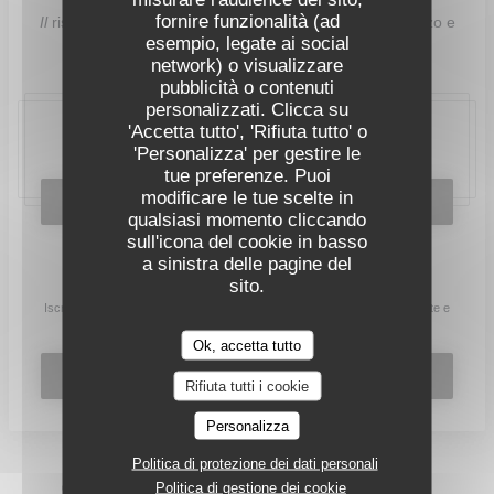
fornire funzionalità (ad
Il
ristorante
Istituto
è aperto dal lunedi al vernedi a pranzo e
esempio, legate ai social
cena.
network) o visualizzare
pubblicità o contenuti
personalizzati. Clicca su
'Accetta tutto', 'Rifiuta tutto' o
20, place Bellecour, 69002 Lyon
'Personalizza' per gestire le
tue preferenze. Puoi
modificare le tue scelte in
PRENOTA
qualsiasi momento cliccando
sull'icona del cookie in basso
a sinistra delle pagine del
Rimani informato
*
sito.
Iscriversi alla nostra newsletter per ricevere comunicazioni personalizzate e
offerte di marketing via e-mail.
Ok, accetta tutto
ABBONATI
Rifiuta tutti i cookie
Personalizza
Politica di protezione dei dati personali
Politica di gestione dei cookie
© 2026 L'INSTITUT RESTAURANT FERME SES PORTES —