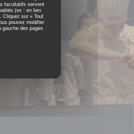
 facultatifs servent
lités (ex : en lien
. Cliquez sur « Tout
Vous pouvez modifier
 à gauche des pages
s