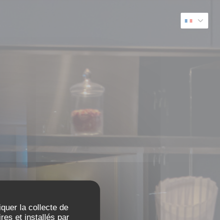
iquer la collecte de
es et installés par