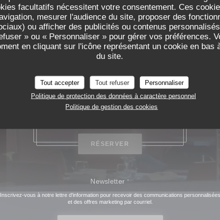
okies facultatifs nécessitent votre consentement. Ces cookies
Pavyllon Lyon
avigation, mesurer l'audience du site, proposer des fonctionna
ciaux) ou afficher des publicités ou contenus personnalisés
refuser » ou « Personnaliser » pour gérer vos préférences. 
oment en cliquant sur l'icône représentant un cookie en bas
du site.
Tout accepter
Tout refuser
Personnaliser
Politique de protection des données à caractère personnel
Politique de gestion des cookies
20, place Bellecour, 69002 Lyon
RÉSERVER
Newsletter
*
Inscrivez-vous à notre lettre d'information pour recevoir des communications personnalisée
et des offres marketing par courriel.