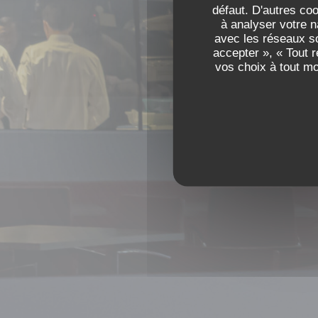
défaut. D'autres co
à analyser votre n
avec les réseaux so
accepter », « Tout 
vos choix à tout m