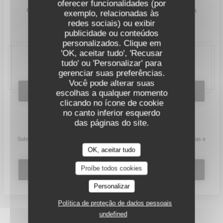
oferecer funcionalidades (por
O
restaurante
Instituto
está aberto de segunda-feira a
exemplo, relacionadas às
sexta-feira para almoço e jantar.
redes sociais) ou exibir
publicidade ou conteúdos
personalizados. Clique em
'OK, aceitar tudo', 'Recusar
tudo' ou 'Personalizar' para
20, place Bellecour, 69002 Lyon
gerenciar suas preferências.
Você pode alterar suas
RESERVAR UMA MESA
escolhas a qualquer momento
clicando no ícone de cookie
no canto inferior esquerdo
das páginas do site.
Mantenha-se atualizado
*
Subscrever a nossa newsletter para receber comunicações personalizadas e
ofertas de marketing por correio eletrónico da nossa parte.
OK, aceitar tudo
Proíbe todos cookies
SUBSCREVER
Personalizar
Política de proteção de dados pessoais
undefined
© 2026 L'INSTITUT RESTAURANT FERME SES PORTES —