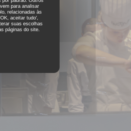
 por padrão. Outros
e jantar.
vem para analisar
lo, relacionadas às
OK, aceitar tudo',
lterar suas escolhas
s páginas do site.