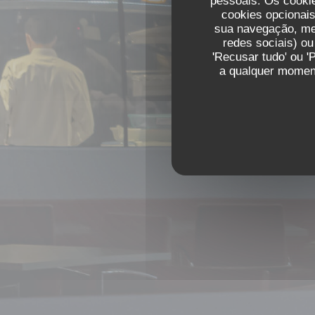
pessoais. Os cooki
O
resta
cookies opcionai
sua navegação, med
redes sociais) ou
'Recusar tudo' ou '
a qualquer moment