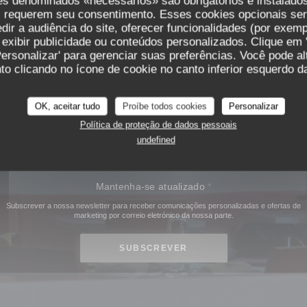
es denominados «necessários» são obrigatórios e instalados
urante
Instituto
está aberto de segunda-feira a sexta-feira para almoço 
s requerem seu consentimento. Esses cookies opcionais ser
ir a audiência do site, oferecer funcionalidades (por exemp
 exibir publicidade ou conteúdos personalizados. Clique em '
Personalizar' para gerenciar suas preferências. Você pode a
o clicando no ícone de cookie no canto inferior esquerdo da
20, place Bellecour, 69002 Lyon
OK, aceitar tudo
Proíbe todos cookies
Personalizar
Política de proteção de dados pessoais
RESERVAR
UMA MESA
undefined
Mantenha-se atualizado
*
Subscrever a nossa newsletter para receber comunicações personalizadas e ofertas de
marketing por correio eletrónico da nossa parte.
SUBSCREVER