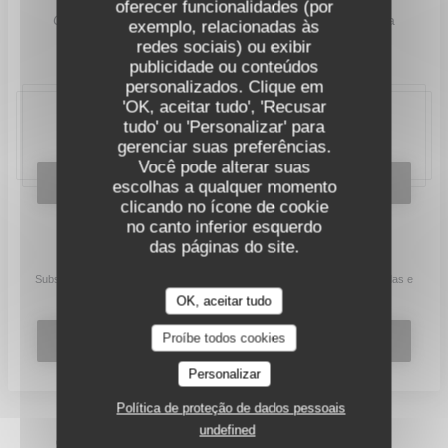
oferecer funcionalidades (por
O
restaurante
Instituto
está aberto de segunda-feira a
exemplo, relacionadas às
sexta-feira para almoço e jantar.
redes sociais) ou exibir
publicidade ou conteúdos
personalizados. Clique em
'OK, aceitar tudo', 'Recusar
tudo' ou 'Personalizar' para
20, place Bellecour, 69002 Lyon
gerenciar suas preferências.
Você pode alterar suas
RESERVAR UMA MESA
escolhas a qualquer momento
clicando no ícone de cookie
no canto inferior esquerdo
das páginas do site.
Mantenha-se atualizado
*
Subscrever a nossa newsletter para receber comunicações personalizadas e
ofertas de marketing por correio eletrónico da nossa parte.
OK, aceitar tudo
Proíbe todos cookies
SUBSCREVER
Personalizar
Política de proteção de dados pessoais
undefined
© 2026 L'INSTITUT RESTAURANT FERME SES PORTES —