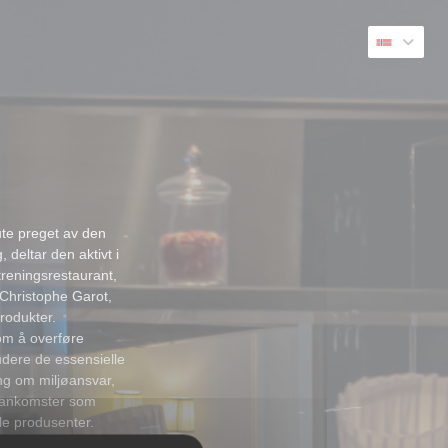
ute preget av den
 deltar den aktivt i
 treningsrestaurant,
n Christophe Garot,
rodukter.
om å overføre
ludere de essensielle
ng om miljøansvar,
e ankomster som
le produsenter.
sk opplevelse og en