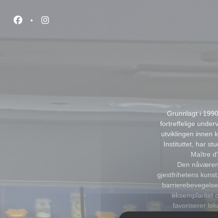
Panel for informasjonskapsler
Facebook ((åpner i et nytt vindu))
Instagram ((åpner i et nytt vindu))
Grunnlagt i 1990
fortreffelige under
utviklingen innen k
Instituttet, har s
Maître d
Den nåværend
gjestfrihetens kunst
barrierebevegelse
eksemplaritet 
favoriserer lo
Våre team er mobil