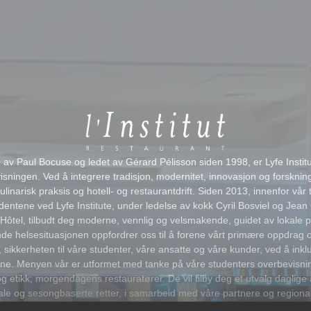
 av Paul Bocuse og ledet av Gérard Pélisson siden 1998, er Lyfe Instit
visningen. Ved å integrere tradisjon, modernitet, innovasjon og forskning,
ulinarisk praksis og hotell- og restaurantdrift. Siden 2013, innenfor vår
tudentene ved Lyfe Institute, under ledelse av kokk Cyril Bosviel og Jea
'Hôtel, tilbudt deg moderne, vennlig og velsmakende, guidet av lokale p
e helsesituasjonen oppfordrer oss til å forene vårt primære oppdrag 
, sikkerheten til våre studenter, våre ansatte og våre kunder, ved å ink
ne. Menyen vår er utformet med tanke på våre studenters overbevisni
og etikk; morgendagens restauratører. De vil tilby deg et utvalg daglig
kale og sesongbaserte retter, i samarbeid med våre partnere og regiona
isert i en ansvarlig og sunn tilnærming, for å garantere en bistronomi