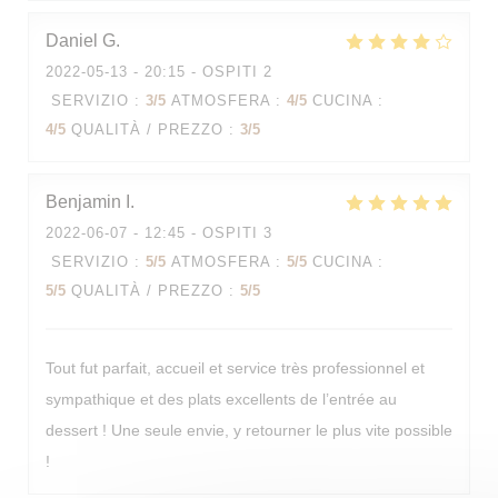
Daniel
G
2022-05-13
- 20:15 - OSPITI 2
SERVIZIO
:
3
/5
ATMOSFERA
:
4
/5
CUCINA
:
4
/5
QUALITÀ / PREZZO
:
3
/5
Benjamin
I
2022-06-07
- 12:45 - OSPITI 3
SERVIZIO
:
5
/5
ATMOSFERA
:
5
/5
CUCINA
:
5
/5
QUALITÀ / PREZZO
:
5
/5
Tout fut parfait, accueil et service très professionnel et
sympathique et des plats excellents de l’entrée au
dessert ! Une seule envie, y retourner le plus vite possible
!