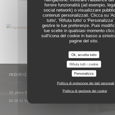
fornire funzionalità (ad esempio, lega
social network) o visualizzare pubblic
1
2
3
contenuti personalizzati. Clicca su 'A
tutto', 'Rifiuta tutto' o 'Personalizza'
gestire le tue preferenze. Puoi modific
tue scelte in qualsiasi momento clic
sull'icona del cookie in basso a sinistr
pagine del sito.
Ok, accetta tutto
Rifiuta tutti i cookie
Personalizza
INDIRIZZO
Politica di protezione dei dati personali
Politica di gestione dei cookie
((apre una nuova finestra))
20, place Bellecour 69002 Lyon
04 28 31 69 06