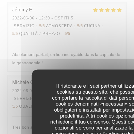
Jéremy
E
2022-06-06
- 12:30 - OSPITI 5
SERVIZIO
:
5
/5
ATMOSFERA
:
5
/5
CUCINA
:
5
/5
QUALITÀ / PREZZO
:
5
/5
Absolument parfait, un lieu incroyable dans la capitale de
la gastronomie !
Michele
G
Il ristorante e i suoi partner utilizz
2022-06-06
- 13:00 - OSPITI 3
cookies su questo sito, che posso
comportare la raccolta di dati persona
SERVIZIO
:
5
/5
ATMOSFERA
:
5
/5
CUCINA
:
cookies denominati «necessari» s
5
/5
QUALITÀ / PREZZO
:
5
/5
obbligatori e installati per impostaz
predefinita. Altri cookies opzional
richiedono il tuo consenso. Questi co
Tres bon accueil,belle présentation,et tres bon
opzionali servono per analizzare la
navigazione, misurare l'audience del 