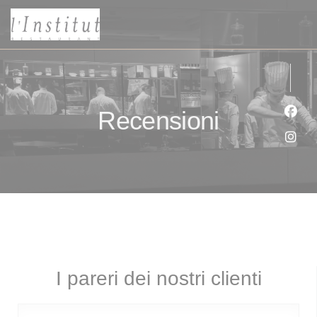
Personalizzazione delle tue scelte sui cookie
Recensioni
Face
Inst
I pareri dei nostri clienti