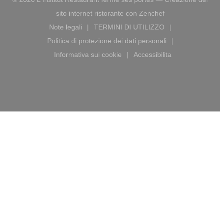
((apre una nuova f
sito internet ristorante con
Zenchef
Note legali
TERMINI DI UTILIZZO
((apre una nuova finestra))
((apre una nuova finestra))
Politica di protezione dei dati personali
((apre una nuova finestra))
Informativa sui cookie
Accessibilita
((apre una nuova finestra))
((apre una nuova fines