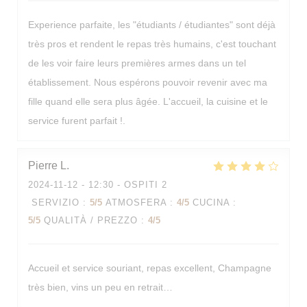
Experience parfaite, les "étudiants / étudiantes" sont déjà
très pros et rendent le repas très humains, c'est touchant
de les voir faire leurs premières armes dans un tel
établissement. Nous espérons pouvoir revenir avec ma
fille quand elle sera plus âgée. L'accueil, la cuisine et le
service furent parfait !.
Pierre
L
2024-11-12
- 12:30 - OSPITI 2
SERVIZIO
:
5
/5
ATMOSFERA
:
4
/5
CUCINA
:
5
/5
QUALITÀ / PREZZO
:
4
/5
Accueil et service souriant, repas excellent, Champagne
très bien, vins un peu en retrait…