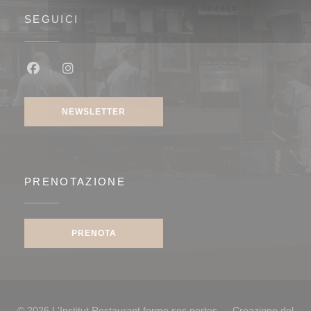
SEGUICI
Facebook ((apre una nuova finestra))
Instagram ((apre una nuova finestra))
NEWSLETTER
PRENOTAZIONE
PRENOTA
© 2026 L'Institut Restaurant ferme ses portes — Creazione del