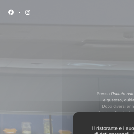
Personalizzazione delle tue scelte sui cookie
Facebook ((apre una nuova finestra))
Instagram ((apre una nuova finestra))
Presso
l'Istituto ris
e gustoso, guida
Dopo diversi anni
Palais
a Biarritz,
la
filo reale del risto
Il ristorante e i s
scena il servizio d