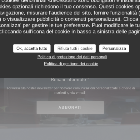
 I cookies denominati «necessari» sono obbligatori e installa
Il
ristorante
Istituto
è aperto dal lunedi al vernedi a pranzo e cena.
cookies opzionali richiedono il tuo consenso. Questi cookies o
avigazione, misurare l'audience del sito, fornire funzionalità
 o visualizzare pubblicità o contenuti personalizzati. Clicca s
ersonalizza' per gestire le tue preferenze. Puoi modificare le tu
iccando sull'icona del cookie in basso a sinistra delle pagin
20, place Bellecour, 69002 Lyon
Ok, accetta tutto
Rifiuta tutti i cookie
Personalizza
PRENOTA
Politica di protezione dei dati personali
Politica di gestione dei cookie
Rimani informato
*
Iscriversi alla nostra newsletter per ricevere comunicazioni personalizzate e offerte di
marketing via e-mail.
ABBONATI