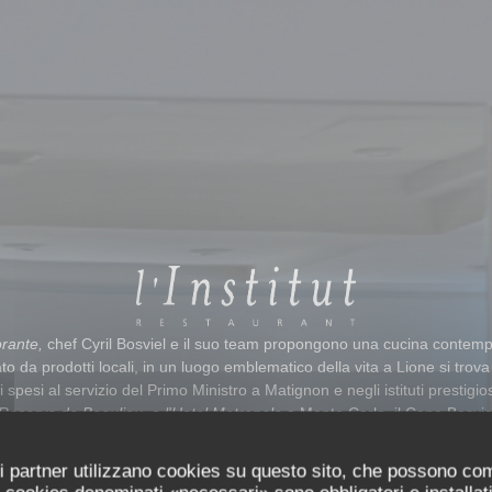
torante,
chef Cyril Bosviel e il suo team propongono una cucina contem
to da prodotti locali, in un luogo emblematico della vita a Lione si trova
 spesi al servizio del Primo Ministro a Matignon e negli istituti prestigi
Reserve de Beaulieu,
o
l'Hotel Metropole
a Monte Carlo, il Capo Bosvie
gourmet all'interno del Institut Lyfe.
rante, il cui arredamento è firmato Pierre-Yves Rochon, la trasparenza p
uoi partner utilizzano cookies su questo sito, che possono co
i un vicino ristorante cucina e sala da lato, sotto gli occhi attenti e curiosi