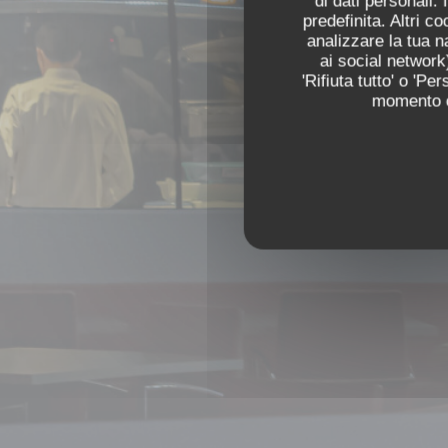
di dati personali.
predefinita. Altri 
analizzare la tua n
ai social network)
'Rifiuta tutto' o 'P
momento cl