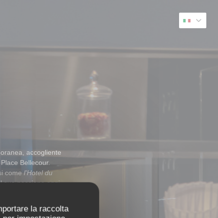
poranea, accogliente
 Place Bellecour.
osi come
l'Hotel du
l sua passione oggi
ermette di mettere in
mportare la raccolta
 dei nostri clienti.