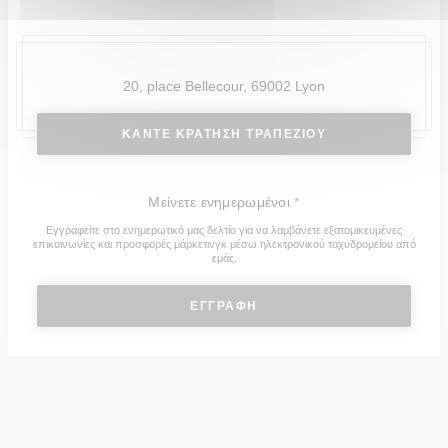
20, place Bellecour, 69002 Lyon
ΚΆΝΤΕ ΚΡΆΤΗΣΗ ΤΡΑΠΕΖΙΟΎ
Μείνετε ενημερωμένοι
*
Εγγραφείτε στο ενημερωτικό μας δελτίο για να λαμβάνετε εξατομικευμένες
επικοινωνίες και προσφορές μάρκετινγκ μέσω ηλεκτρονικού ταχυδρομείου από
εμάς.
ΕΓΓΡΑΦΉ
© 2026 L'INSTITUT RESTAURANT FERME SES PORTES — Η
ΙΣΤΟΣΕΛΊΔΑ ΤΟΥ ΕΣΤΙΑΤΟΡΊΟΥ ΔΗΜΙΟΥΡΓΉΘΗΚΕ ΑΠΌ