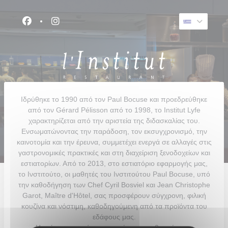
Πίνακας διαχείρισης "Μπισκότων" (Cookies)
Facebook ((ανοίγει σε νέο παράθυρο))
Instagram ((ανοίγει σε νέο παράθυρο))
Ιδρύθηκε το 1990 από τον Paul Bocuse και προεδρεύθηκε
από τον Gérard Pélisson από το 1998, το Institut Lyfe
χαρακτηρίζεται από την αριστεία της διδασκαλίας του.
Ενσωματώνοντας την παράδοση, τον εκσυγχρονισμό, την
καινοτομία και την έρευνα, συμμετέχει ενεργά σε αλλαγές στις
γαστρονομικές πρακτικές και στη διαχείριση ξενοδοχείων και
εστιατορίων. Από το 2013, στο εστιατόριο εφαρμογής μας,
το Ινστιτούτο, οι μαθητές του Ινστιτούτου Paul Bocuse, υπό
την καθοδήγηση των Chef Cyril Bosviel και Jean Christophe
Garot, Maître d'Hôtel, σας προσφέρουν σύγχρονη, φιλική
κουζίνα και νόστιμη, καθοδηγούμενη από τα προϊόντα του
εδάφους μας.
Η τρέχουσα κατάσταση υγείας μας ενθαρρύνει να