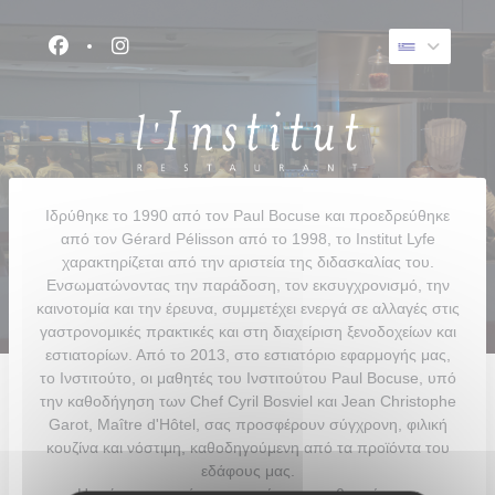
Πίνακας διαχείρισης "Μπισκότων" (Cookies)
Facebook ((ανοίγει σε νέο παράθυρο))
Instagram ((ανοίγει σε νέο παράθυρο))
Ιδρύθηκε το 1990 από τον Paul Bocuse και προεδρεύθηκε
από τον Gérard Pélisson από το 1998, το Institut Lyfe
χαρακτηρίζεται από την αριστεία της διδασκαλίας του.
Ενσωματώνοντας την παράδοση, τον εκσυγχρονισμό, την
καινοτομία και την έρευνα, συμμετέχει ενεργά σε αλλαγές στις
γαστρονομικές πρακτικές και στη διαχείριση ξενοδοχείων και
εστιατορίων. Από το 2013, στο εστιατόριο εφαρμογής μας,
το Ινστιτούτο, οι μαθητές του Ινστιτούτου Paul Bocuse, υπό
την καθοδήγηση των Chef Cyril Bosviel και Jean Christophe
Garot, Maître d'Hôtel, σας προσφέρουν σύγχρονη, φιλική
κουζίνα και νόστιμη, καθοδηγούμενη από τα προϊόντα του
εδάφους μας.
Η τρέχουσα κατάσταση υγείας μας ενθαρρύνει να