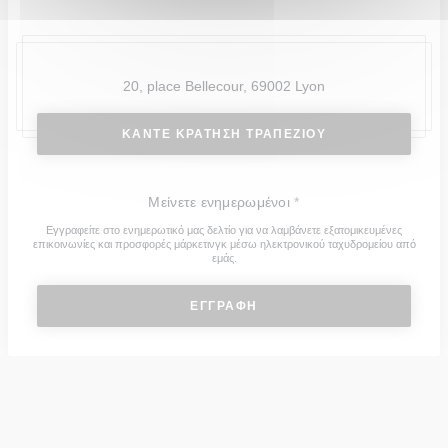
20, place Bellecour, 69002 Lyon
ΚΆΝΤΕ ΚΡΆΤΗΣΗ ΤΡΑΠΕΖΙΟΎ
Μείνετε ενημερωμένοι
*
Εγγραφείτε στο ενημερωτικό μας δελτίο για να λαμβάνετε εξατομικευμένες
επικοινωνίες και προσφορές μάρκετινγκ μέσω ηλεκτρονικού ταχυδρομείου από
εμάς.
ΕΓΓΡΑΦΉ
© 2026 L'INSTITUT RESTAURANT FERME SES PORTES — Η
ΙΣΤΟΣΕΛΊΔΑ ΤΟΥ ΕΣΤΙΑΤΟΡΊΟΥ ΔΗΜΙΟΥΡΓΉΘΗΚΕ ΑΠΌ