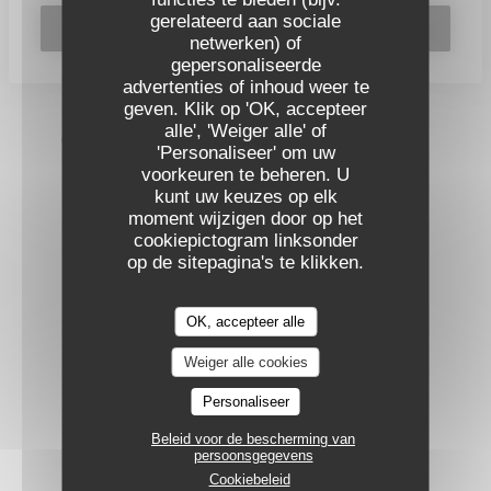
gerelateerd aan sociale
ABONNEREN
netwerken) of
gepersonaliseerde
advertenties of inhoud weer te
geven. Klik op 'OK, accepteer
alle', 'Weiger alle' of
© 2026 L'INSTITUT RESTAURANT FERME SES PORTES —
'Personaliseer' om uw
((OPENT I
RESTAURANT WEBSITE GECREËERD DOOR
ZENCHEF
voorkeuren te beheren. U
kunt uw keuzes op elk
DISCLAIMER
GEBRUIKSVOORWAARDEN
((OPENT IN EEN NIEUW VENSTER))
((OPENT IN EEN NIEUW VENST
moment wijzigen door op het
BELEID BESCHERMING PERSOONSGEGEVENS
((OPENT IN EEN NIEUW VENSTER))
cookiepictogram linksonder
COOKIES BELEID
TOEGANKELIJKHEID
((OPENT IN EEN NIEUW VENSTER))
((OPENT IN EEN NIEUW VEN
op de sitepagina's te klikken.
OK, accepteer alle
Weiger alle cookies
Personaliseer
Beleid voor de bescherming van
persoonsgegevens
Cookiebeleid