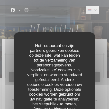
Cookies beheer paneel
Facebook ((opent in een nieuw venster))
Instagram ((opent in een nieuw venster))
Het restaurant en zijn
partners gebruiken cookies
op deze site, wat kan leiden
tot de verzameling van
persoonsgegevens.
20, place Bellecour, 69002 Lyon
'Noodzakelijke' cookies zijn
verplicht en worden standaard
RESERVEER EEN TAFEL
geïnstalleerd. Andere
optionele cookies vereisen uw
toestemming. Deze optionele
Word op de hoogte gehouden
*
cookies worden gebruikt om
uw navigatie te analyseren,
Schrijf je in op onze nieuwsbrief om gepersonaliseerde communicatie en
het sitepubliek te meten,
marketingaanbiedingen per e-mail van ons te ontvangen.
functies te bieden (bijv.