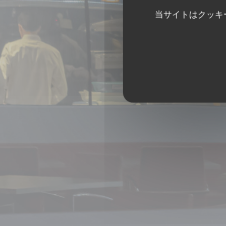
当サイトはクッキ
この新しい経験に適
リフェ