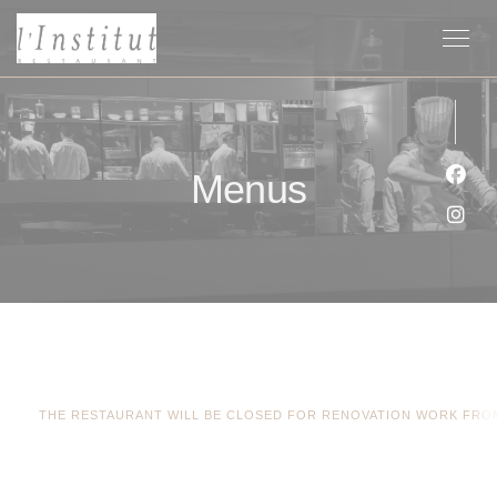
Painel de Gerenciamento de Cookies
Menus
Face
Inst
THE RESTAURANT WILL BE CLOSED FOR RENOVATION WORK FROM 