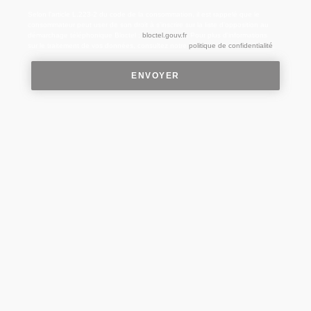
Selon l'article L.223-2 du code de la consommation, il est rappelé que le
consommateur peut user de son droit à s'inscrire sur la liste d'opposition au
démarchage téléphonique Bloctel :
bloctel.gouv.fr
. Pour plus d'informations
sur le traitement de vos données, consultez notre
politique de confidentialité
.