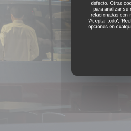
defecto. Otras co
El
res
para analizar su 
relacionadas con r
'Aceptar todo', 'Re
opciones en cualqui