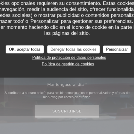
de nuestros clientes.
okies opcionales requieren su consentimiento. Estas cookies
taurante
Instituto
está abierto de lunes a viernes para el almuerzo y la
navegación, medir la audiencia del sitio, ofrecer funcionalid
edes sociales) o mostrar publicidad o contenidos personali
chazar todo' o 'Personalizar' para gestionar sus preferencia
er momento haciendo clic en el icono de cookie en la parte i
las páginas del sitio.
20, place Bellecour, 69002 Lyon
OK, aceptar todas
Denegar todas las cookies
Personalizar
Política de protección de datos personales
RESERVAR
UNA MESA
Política de gestión de cookies
Manténgase al día
*
Suscríbase a nuestro boletín para recibir comunicaciones personalizadas y ofertas de
marketing por correo electrónico.
SUSCRIBIRSE