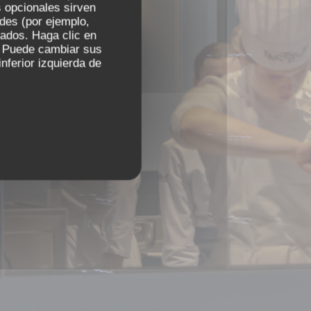
 opcionales sirven
 cena.
ades (por ejemplo,
zados. Haga clic en
s. Puede cambiar sus
nferior izquierda de