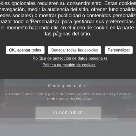
de nuestros clientes.
okies opcionales requieren su consentimiento. Estas cookies
taurante
Instituto
está abierto de lunes a viernes para el almuerzo y la
navegación, medir la audiencia del sitio, ofrecer funcionalid
edes sociales) o mostrar publicidad o contenidos personali
chazar todo' o 'Personalizar' para gestionar sus preferencia
er momento haciendo clic en el icono de cookie en la parte i
las páginas del sitio.
20, place Bellecour, 69002 Lyon
OK, aceptar todas
Denegar todas las cookies
Personalizar
Política de protección de datos personales
RESERVAR
UNA MESA
Política de gestión de cookies
Manténgase al día
*
Suscríbase a nuestro boletín para recibir comunicaciones personalizadas y ofertas de
marketing por correo electrónico.
SUSCRIBIRSE