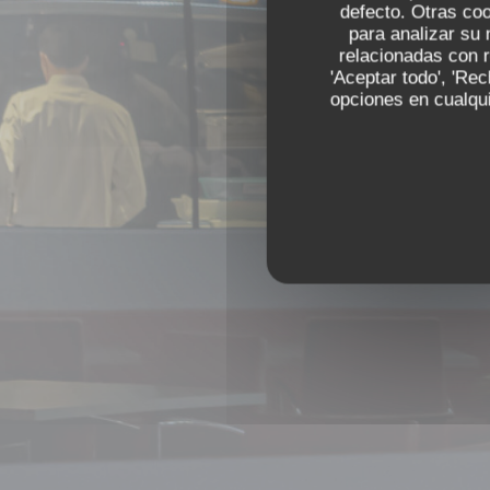
defecto. Otras co
El
res
para analizar su 
relacionadas con r
'Aceptar todo', 'Re
opciones en cualqui