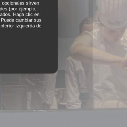
 opcionales sirven
 cena.
ades (por ejemplo,
zados. Haga clic en
s. Puede cambiar sus
nferior izquierda de