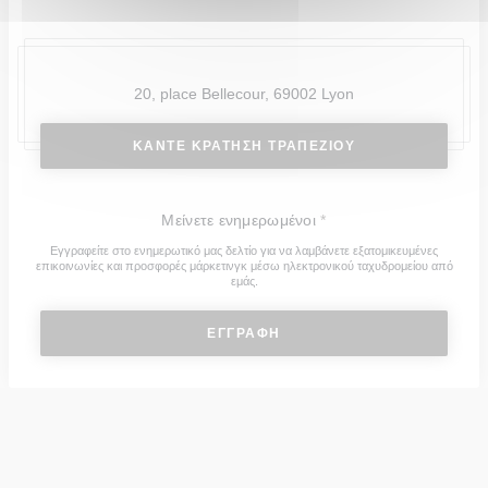
20, place Bellecour, 69002 Lyon
ΚΆΝΤΕ ΚΡΆΤΗΣΗ ΤΡΑΠΕΖΙΟΎ
Μείνετε ενημερωμένοι
*
Εγγραφείτε στο ενημερωτικό μας δελτίο για να λαμβάνετε εξατομικευμένες
επικοινωνίες και προσφορές μάρκετινγκ μέσω ηλεκτρονικού ταχυδρομείου από
εμάς.
ΕΓΓΡΑΦΉ
© 2026 L'INSTITUT RESTAURANT FERME SES PORTES — Η
ΙΣΤΟΣΕΛΊΔΑ ΤΟΥ ΕΣΤΙΑΤΟΡΊΟΥ ΔΗΜΙΟΥΡΓΉΘΗΚΕ ΑΠΌ