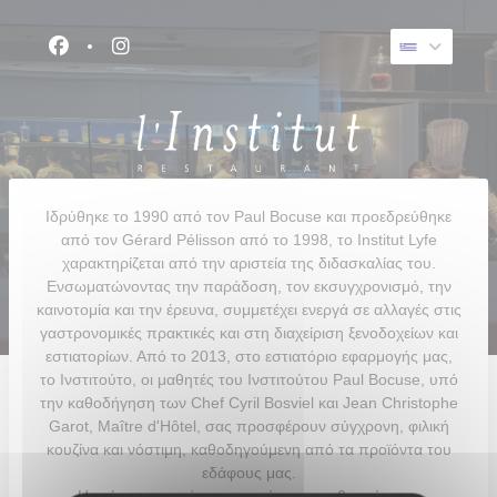
Πίνακας διαχείρισης "Μπισκότων" (Cookies)
Facebook ((ανοίγει σε νέο παράθυρο))
Instagram ((ανοίγει σε νέο παράθυρο))
Ιδρύθηκε το 1990 από τον Paul Bocuse και προεδρεύθηκε
από τον Gérard Pélisson από το 1998, το Institut Lyfe
χαρακτηρίζεται από την αριστεία της διδασκαλίας του.
Ενσωματώνοντας την παράδοση, τον εκσυγχρονισμό, την
καινοτομία και την έρευνα, συμμετέχει ενεργά σε αλλαγές στις
γαστρονομικές πρακτικές και στη διαχείριση ξενοδοχείων και
εστιατορίων. Από το 2013, στο εστιατόριο εφαρμογής μας,
το Ινστιτούτο, οι μαθητές του Ινστιτούτου Paul Bocuse, υπό
την καθοδήγηση των Chef Cyril Bosviel και Jean Christophe
Garot, Maître d'Hôtel, σας προσφέρουν σύγχρονη, φιλική
κουζίνα και νόστιμη, καθοδηγούμενη από τα προϊόντα του
εδάφους μας.
Η τρέχουσα κατάσταση υγείας μας ενθαρρύνει να