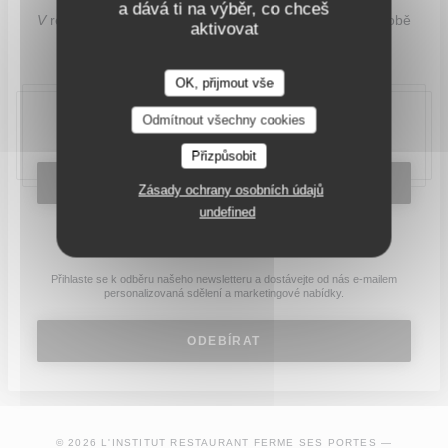
a dává ti na výběr, co chceš
V
restauraci
Institute
je otevřena od úterý do soboty v době
aktivovat
obědů a večeří.
OK, přijmout vše
Odmítnout všechny cookies
20, place Bellecour, 69002 Lyon
Přizpůsobit
REZERVOVAT STŮL
Zásady ochrany osobních údajů
undefined
Zůstaňte v obraze
*
Přihlaste se k odběru našeho newsletteru a dostávejte od nás e-mailem
personalizovaná sdělení a marketingové nabídky.
ODEBÍRAT
© 2026 L'INSTITUT RESTAURANT FERME SES PORTES —