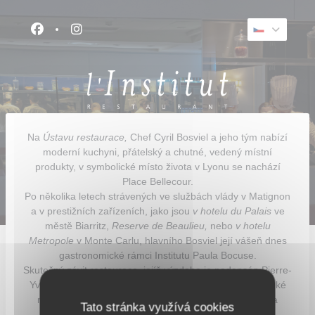
Panel pro správu cookies
Facebook ((otevře se v novém okně))
Instagram ((otevře se v novém okně))
Na
Ústavu restaurace,
Chef Cyril Bosviel a jeho tým nabízí
moderní kuchyni, přátelský a chutné, vedený místní
produkty, v symbolické místo života v Lyonu se nachází
Place Bellecour.
Po několika letech strávených ve službách vlády v Matignon
a v prestižních zařízeních, jako jsou
v hotelu du Palais
ve
městě Biarritz,
Reserve
de Beaulieu,
nebo
v hotelu
Metropole
v Monte Carlu, hlavního Bosviel její vášeň dnes
gastronomické rámci Institutu Paula Bocuse.
Skutečný závit restaurace, jejíž výzdoba je podepsán Pierre-
Yves Rochon, průhlednost umožňuje fázi službu nedaleké
restaurace kuchyní a jídelním straně, pod pozorným a
Tato stránka využívá cookies
zvědavýma očima našich zákazníků.